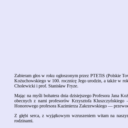
Zabieram głos w roku ogłoszonym przez PTETiS (Polskie Tow
Kożuchowskiego w 100. rocznicę Jego urodzin, a także w roku
Cholewicki i prof. Stanisław Fryze.
Mając na myśli bohatera dnia dzisiejszego Profesora Jana K
obecnych z nami profesorów Krzysztofa Kluszczyńskiego 
Honorowego profesora Kazimierza Zakrzewskiego — przewod
Z głębi serca, z wyjątkowym wzruszeniem witam na naszym
rodzinami.