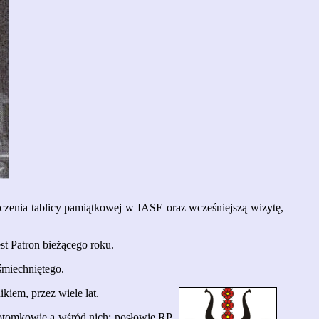
zczenia tablicy pamiątkowej w IASE oraz wcześniejszą wizytę,
est Patron bieżącego roku.
śmiechniętego.
iem, przez wiele lat.
potomkowie a wśród nich: posłowie RP