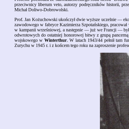
przeciwnicy liberum veto, autorzy podręczników historii, prz
Michał Doliwo-Dobrowolski.
Prof. Jan Kożuchowski ukończył dwie wyższe uczelnie — eko
zawodowego w fabryce Kazimierza Szpotańskiego, pracował w 
w kampanii wrześniowej, a następnie — już we Francji — był 
odwrotowych do ostatniej honorowej bitwy z grupą pancerną
wojskowego w
Winterthur
. W latach 1943/44 pełnił tam f
Zurychu w 1945 r. i z końcem tego roku na zaproszenie prof