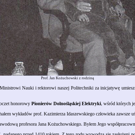
Prof. Jan Kożuchowski z rodziną
nistrowi Nauki i rektorowi naszej Politechniki za inicjatywę umies
 poczet honorowy
Pionierów Dolnośląskiej Elektryki
, wśród których j
uchałem wykładów prof. Kazimierza Idaszewskiego człowieka zawsze u
ć zawodową profesora Jana Kożuchowskiego. Byłem Jego współpracownik
a", nadanego przed 1410 rokiem. Z tego rodu wywodzą się zasłużeni 