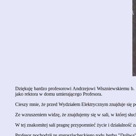
Dziękuję bardzo profesorowi Andrzejowi Wiszniewskiemu b. Mi
jako rektora w domu umierającego Profesora.
Cieszy mnie, że przed Wydziałem Elektrycznym znajduje się
Ze wzruszeniem widzę, że znajdujemy się w sali, w której sł
W tej znakomitej sali pragnę przypomnieć życie i działalnoś
Profesor pochodził ze staroszlacheckiego rodu herbu "Doliw