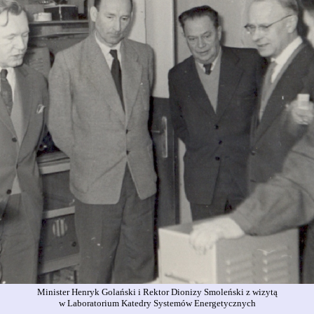
Minister Henryk Golański i Rektor Dionizy Smoleński z wizytą
w Laboratorium Katedry Systemów Energetycznych