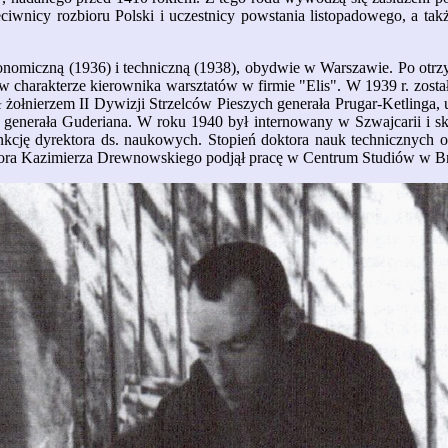
eciwnicy rozbioru Polski i uczestnicy powstania listopadowego, a takż
nomiczną (1936) i techniczną (1938), obydwie w Warszawie. Po otrz
charakterze kierownika warsztatów w firmie "Elis". W 1939 r. został
żołnierzem II Dywizji Strzelców Pieszych generała Prugar-Ketlinga, 
 generała Guderiana. W roku 1940 był internowany w Szwajcarii i s
unkcję dyrektora ds. naukowych. Stopień doktora nauk technicznych 
esora Kazimierza Drewnowskiego podjął pracę w Centrum Studiów w Br