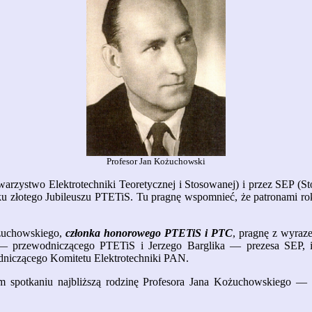
Profesor Jan Kożuchowski
arzystwo Elektrotechniki Teoretycznej i Stosowanej) i przez SEP (S
 złotego Jubileuszu PTETiS. Tu pragnę wspomnieć, że patronami roku
ożuchowskiego,
członka honorowego PTETiS i PTC
, pragnę z wyraz
— przewodniczącego PTETiS i Jerzego Barglika — prezesa SEP, i
niczącego Komitetu Elektrotechniki PAN.
 spotkaniu najbliższą rodzinę Profesora Jana Kożuchowskiego — 