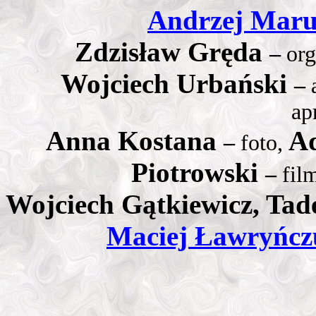
Andrzej Mar
Zdzisław Gręda
–
org
Wojciech Urbański
–
ap
Anna Kostana
A
–
foto,
Piotrowski
–
fil
Wojciech Gątkiewicz, Tad
Maciej Ławryńcz