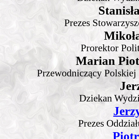
Stanisł
Prezes Stowarzysz
Mikoła
Prorektor Poli
Marian Pio
Przewodniczący Polskiej
Jer
Dziekan Wydz
Jerz
Prezes Oddzia
Piotr